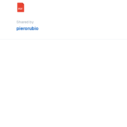
PDF
Shared by
pierorubio