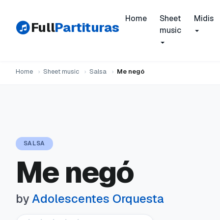
Home
Sheet
Midis
Full
Partituras
music
Home
›
Sheet music
›
Salsa
›
Me negó
SALSA
Me negó
by
Adolescentes Orquesta