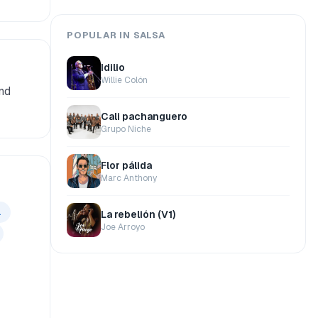
POPULAR IN SALSA
Idilio
Willie Colón
and
Cali pachanguero
Grupo Niche
Flor pálida
Marc Anthony
l
La rebelión (V1)
Joe Arroyo