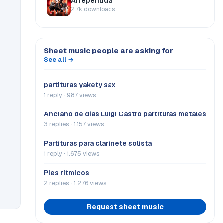
Arrepentida
2.7k downloads
Sheet music people are asking for
See all →
partituras yakety sax
1 reply · 987 views
Anciano de días Luigi Castro partituras metales
3 replies · 1.157 views
Partituras para clarinete solista
1 reply · 1.675 views
Pies rítmicos
2 replies · 1.276 views
Request sheet music