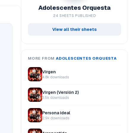
Adolescentes Orquesta
24 SHEETS PUBLISHED
View all their sheets
MORE FROM
ADOLESCENTES ORQUESTA
Virgen
4.8k downloads
Virgen (Versión 2)
3.5k downloads
Persona ideal
2.9k downloads