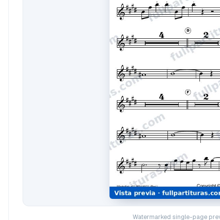
Watermarked single-page prev