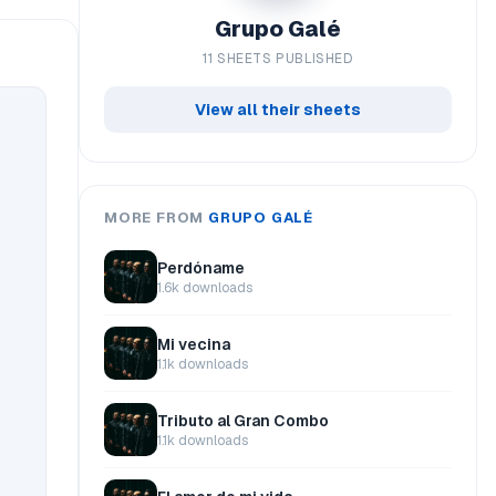
Grupo Galé
11 SHEETS PUBLISHED
View all their sheets
MORE FROM
GRUPO GALÉ
Perdóname
1.6k downloads
Mi vecina
1.1k downloads
Tributo al Gran Combo
1.1k downloads