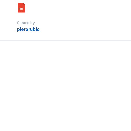
PDF
Shared by
pierorubio