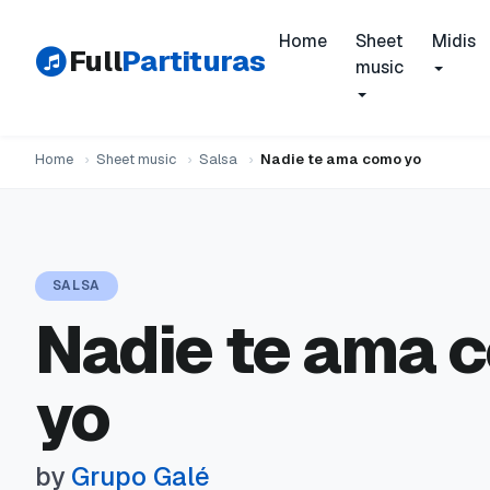
Home
Sheet
Midis
Full
Partituras
music
Home
›
Sheet music
›
Salsa
›
Nadie te ama como yo
SALSA
Nadie te ama 
yo
by
Grupo Galé