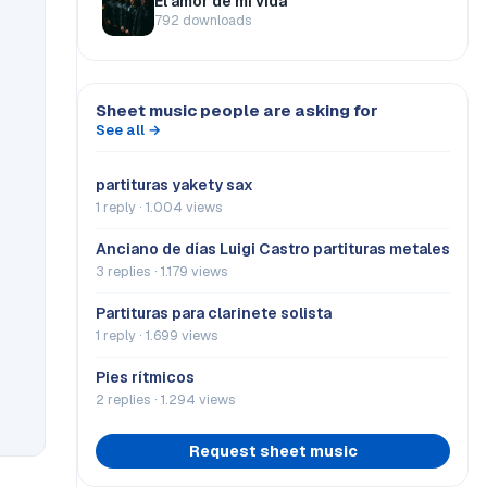
El amor de mi vida
792 downloads
Sheet music people are asking for
See all →
partituras yakety sax
1 reply · 1.004 views
Anciano de días Luigi Castro partituras metales
3 replies · 1.179 views
Partituras para clarinete solista
1 reply · 1.699 views
Pies rítmicos
2 replies · 1.294 views
Request sheet music