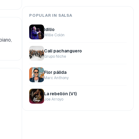
POPULAR IN SALSA
Idilio
Willie Colón
piano,
Cali pachanguero
Grupo Niche
Flor pálida
Marc Anthony
La rebelión (V1)
Joe Arroyo