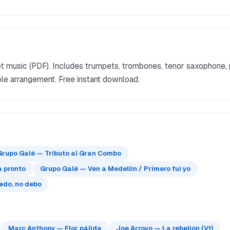
 music (PDF). Includes trumpets, trombones, tenor saxophone, 
ble arrangement. Free instant download.
Grupo Galé — Tributo al Gran Combo
 pronto
Grupo Galé — Ven a Medellín / Primero fui yo
edo, no debo
Marc Anthony — Flor pálida
Joe Arroyo — La rebelión (V1)