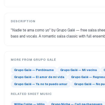
DESCRIPTION
"Nadie te ama como yo" by Grupo Galé — free salsa sheet
bass and vocals. A romantic salsa classic with full ensem
MORE FROM GRUPO GALÉ
Grupo Gale — Perdóname
Grupo Galé — Mi vecina
Grupo Galé — El amor de mi vida
Grupo Galé — Regresa
Grupo Galé — Ya no te puedo amar
Grupo Galé — No pu
RELATED SHEET MUSIC
Willie Colón — Idilio
Grupo Niche — Cali pachanguero