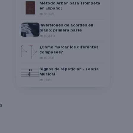
Método Arban para Trompeta
en Español
18,306
Inversiones de acordes en
piano: primera parte
10,440
¿Cómo marcar los diferentes
compases?
10,350
Signos de repetición - Teoría
Musical
7,965
s
o