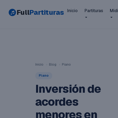
Full
Partituras
Inicio
Partituras
Mid
Inicio
›
Blog
›
Piano
Piano
Inversión de
acordes
menores en