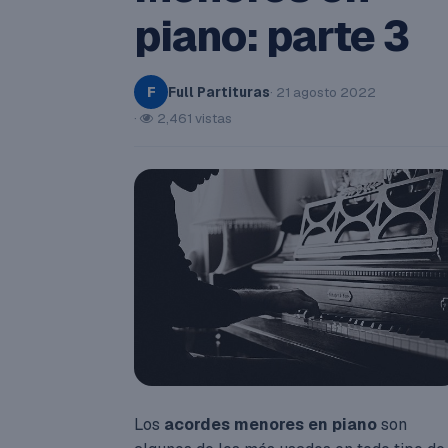
piano: parte 3
Full Partituras
· 21 agosto 2022
F
·
2,461 vistas
Los
acordes menores en piano
son