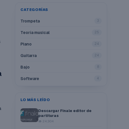
CATEGORÍAS
Trompeta
3
Teoría musical
25
s
Piano
24
Guitarra
24
Bajo
8
a
Software
4
LO MÁS LEÍDO
a
Descargar Finale editor de
partituras
24,904