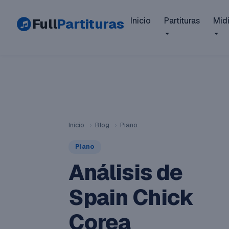
Full
Partituras
Inicio
Partituras
Mid
Inicio
›
Blog
›
Piano
Piano
Análisis de
Spain Chick
Corea