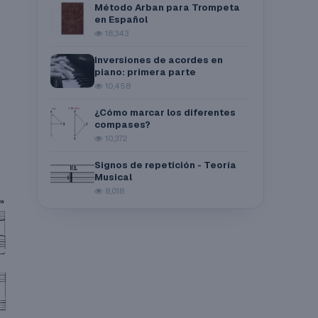
Método Arban para Trompeta
en Español
18,343
Inversiones de acordes en
piano: primera parte
10,458
¿Cómo marcar los diferentes
compases?
10,372
Signos de repetición - Teoría
Musical
8,018