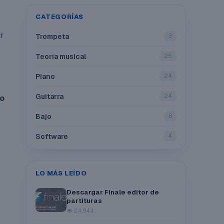
CATEGORÍAS
r
Trompeta
3
Teoría musical
25
Piano
24
Guitarra
24
so
Bajo
8
Software
4
LO MÁS LEÍDO
Descargar Finale editor de
partituras
24,944