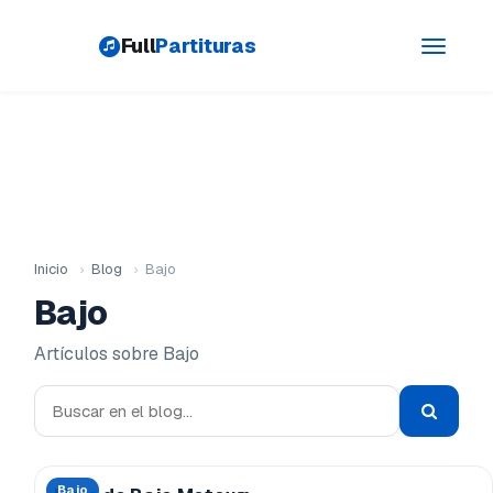
Full
Partituras
Toggle
navigati
Inicio
›
Blog
›
Bajo
Bajo
Artículos sobre Bajo
Bajo