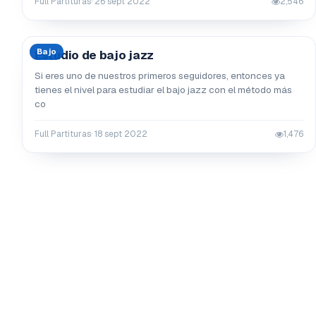
Full Partituras
· 26 sept 2022
2,546
Bajo
Estudio de bajo jazz
Si eres uno de nuestros primeros seguidores, entonces ya
tienes el nivel para estudiar el bajo jazz con el método más
co
Full Partituras
· 18 sept 2022
1,476