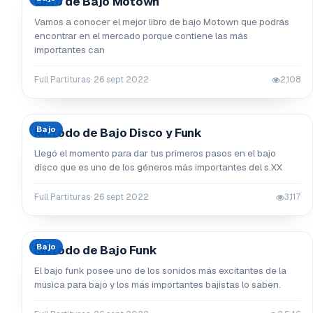
Libro de Bajo Motown
Vamos a conocer el mejor libro de bajo Motown que podrás
encontrar en el mercado porque contiene las más
importantes can
Full Partituras
· 26 sept 2022
2,108
Bajo
Método de Bajo Disco y Funk
Llegó el momento para dar tus primeros pasos en el bajo
disco que es uno de los géneros más importantes del s.XX
Full Partituras
· 26 sept 2022
3,117
Bajo
Método de Bajo Funk
El bajo funk posee uno de los sonidos más excitantes de la
música para bajo y los más importantes bajistas lo saben.