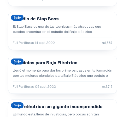
Bajo
Estudio de Slap Bass
El Slap Bass es una de las técnicas más atractivas que
puedes encontrar en el estudio del Bajo eléctrico.
Full Partituras
· 14 sept 2022
1,587
Bajo
Ejercicios para Bajo Eléctrico
Llegó el momento para dar los primeros pasos en tu formación
con los mejores ejercicios para Bajo Eléctrico que podrás e
Full Partituras
· 08 sept 2022
2,717
Bajo
Bajo eléctrico: un gigante incomprendido
El mundo está lleno de injusticias, pero pocas son tan