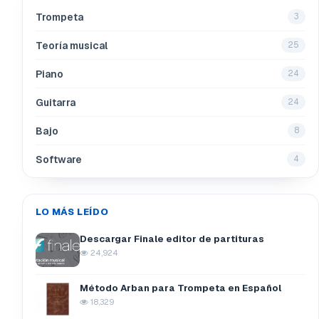
Trompeta
3
Teoría musical
25
Piano
24
Guitarra
24
Bajo
8
Software
4
LO MÁS LEÍDO
Descargar Finale editor de partituras
24,924
Método Arban para Trompeta en Español
18,329