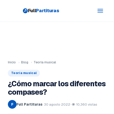
Full
Partituras
Toggle
navigati
Inicio
›
Blog
›
Teoría musical
Teoría musical
¿Cómo marcar los diferentes
compases?
Full Partituras
· 30 agosto 2022
·
10,360 vistas
F