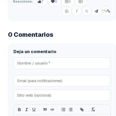
Reacciona:
7
0
0
1
f
𝕏
';">
0 Comentarios
Deja un comentario