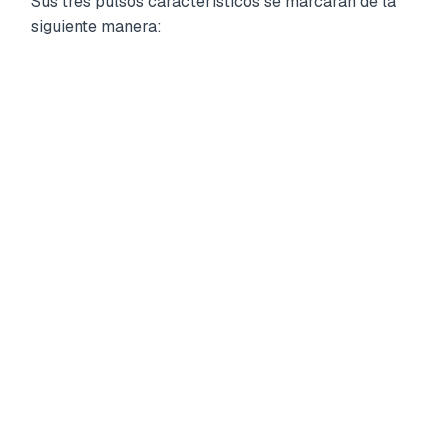
Sus tres pulsos característicos se marcarán de la
siguiente manera: