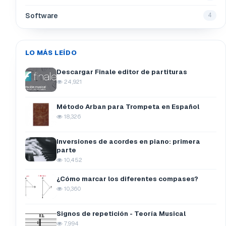
Software
4
LO MÁS LEÍDO
Descargar Finale editor de partituras
24,921
Método Arban para Trompeta en Español
18,326
Inversiones de acordes en piano: primera
parte
10,452
¿Cómo marcar los diferentes compases?
10,360
Signos de repetición - Teoría Musical
7,994