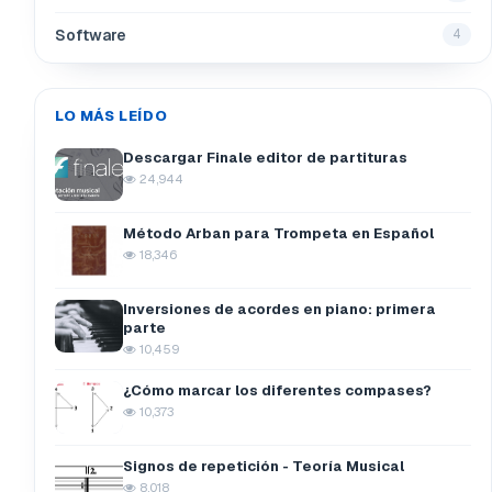
Software
4
LO MÁS LEÍDO
Descargar Finale editor de partituras
24,944
Método Arban para Trompeta en Español
18,346
Inversiones de acordes en piano: primera
parte
10,459
¿Cómo marcar los diferentes compases?
10,373
Signos de repetición - Teoría Musical
8,018