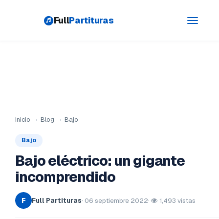
Full
Partituras
Toggle
navigati
Inicio
›
Blog
›
Bajo
Bajo
Bajo eléctrico: un gigante
incomprendido
Full Partituras
· 06 septiembre 2022
·
1,493 vistas
F