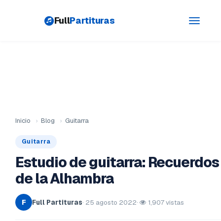
Full
Partituras
Toggle
navigati
Inicio
›
Blog
›
Guitarra
Guitarra
Estudio de guitarra: Recuerdos
de la Alhambra
Full Partituras
· 25 agosto 2022
·
1,907 vistas
F