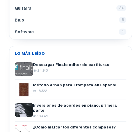
Guitarra
24
Bajo
8
Software
4
LO MÁS LEÍDO
Descargar Finale editor de partituras
24,916
Método Arban para Trompeta en Español
18,322
Inversiones de acordes en piano: primera
parte
10,449
¿Cómo marcar los diferentes compases?