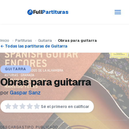
Full
Partituras
Toggl
navig
Inicio
›
Partituras
›
Guitarra
›
Obras para guitarra
← Todas las partituras de Guitarra
GUITARRA
Obras para guitarra
por
Gaspar Sanz
Sé el primero en calificar
DESCARGAS
TIPO
PUBLICADO