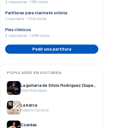
3 respuestas · 1.182 vistas
Partituras para clarinete solista
1 respuesta · 1.704 vistas
Pies rítmicos
2 respuestas · 1.298 vistas
Pedir una partitura
POPULARES EN GUITARRA
La guitarra de Silvio Rodríguez (Super Pack)
Silvio Rodríguez
La barca
Roberto Cantoral
Czardas