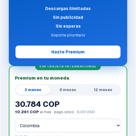
Descargas ilimitadas
Sin publicidad
Sin esperas
Soporte prioritario
Hazte Premium
SIN TARJETA INTERNACIONAL
Premium en tu moneda
3 meses
6 meses
12 meses
30.784 COP
10.261 COP
al mes · pago único ·
9,00 USD