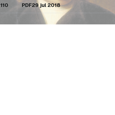
110
PDF
29 jul 2018