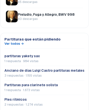
45 descargas
Preludio, Fuga y Allegro, BWV 998
40 descargas
Partituras que están pidiendo
Ver todos →
partituras yakety sax
1 respuesta · 984 vistas
Anciano de días Luigi Castro partituras metales
3 respuestas · 1.155 vistas
Partituras para clarinete solista
1 respuesta · 1.673 vistas
Pies rítmicos
2 respuestas · 1.274 vistas