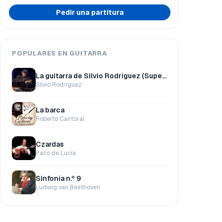
Pedir una partitura
POPULARES EN GUITARRA
La guitarra de Silvio Rodríguez (Super Pack)
Silvio Rodríguez
La barca
Roberto Cantoral
Czardas
Paco de Lucía
Sinfonía n.º 9
Ludwig van Beethoven