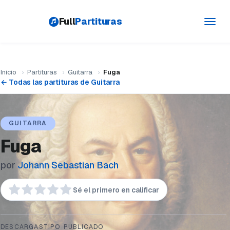
Full
Partituras
Toggl
navig
Inicio
›
Partituras
›
Guitarra
›
Fuga
← Todas las partituras de Guitarra
GUITARRA
Fuga
por
Johann Sebastian Bach
Sé el primero en calificar
DESCARGAS
TIPO
PUBLICADO