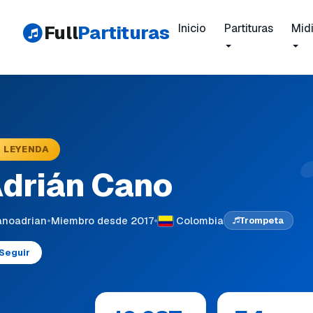
Full
Partituras
Inicio
Partituras
Mid
 LEYENDA
drián Cano
noadrian
•
Miembro desde 2017
•
Colombia
Trompeta
Seguir