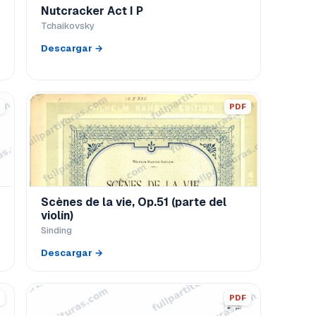
Nutcracker Act I P
Tchaikovsky
Descargar →
PDF
Scènes de la vie, Op.51 (parte del
violín)
Sinding
Descargar →
PDF