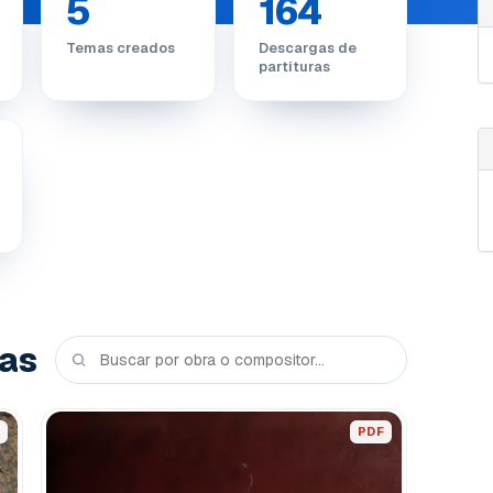
5
164
Temas creados
Descargas de
partituras
das
PDF