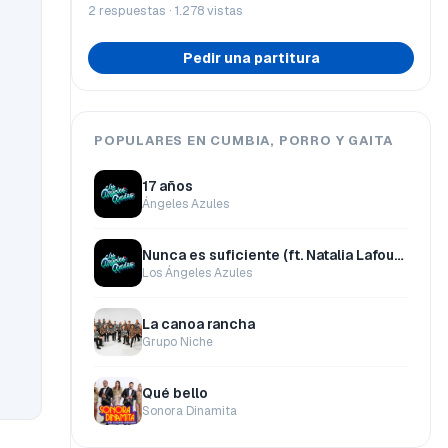
2 respuestas · 1.278 vistas
Pedir una partitura
POPULARES EN CUMBIA, PORRO Y GAITA
17 años
Ángeles Azules
Nunca es suficiente (ft. Natalia Lafourcade)
Los Ángeles Azules
La canoa rancha
Grupo Niche
Qué bello
Sonora Dinamita