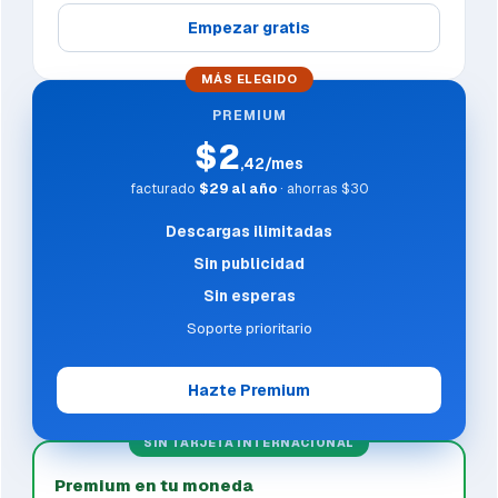
Empezar gratis
MÁS ELEGIDO
PREMIUM
$2
,42/mes
facturado
$29 al año
· ahorras $30
Descargas ilimitadas
Sin publicidad
Sin esperas
Soporte prioritario
Hazte Premium
SIN TARJETA INTERNACIONAL
Premium en tu moneda