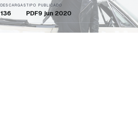
DESCARGAS
TIPO
PUBLICADO
136
PDF
9 jun 2020