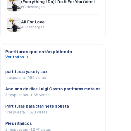
(Everything I Do) I Do It For You (Versión 2)
60 descargas
All For Love
46 descargas
Partituras que están pidiendo
Ver todos →
partituras yakety sax
1 respuesta · 984 vistas
Anciano de días Luigi Castro partituras metales
3 respuestas · 1.155 vistas
Partituras para clarinete solista
1 respuesta · 1.673 vistas
Pies rítmicos
2 respuestas · 1.274 vistas