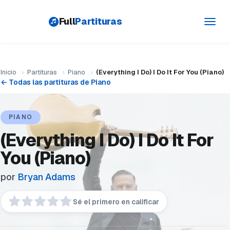
Full
Partituras
Toggl
navig
Inicio
›
Partituras
›
Piano
›
(Everything I Do) I Do It For You (Piano)
← Todas las partituras de Piano
PIANO
(Everything I Do) I Do It For
You (Piano)
por
Bryan Adams
Sé el primero en calificar