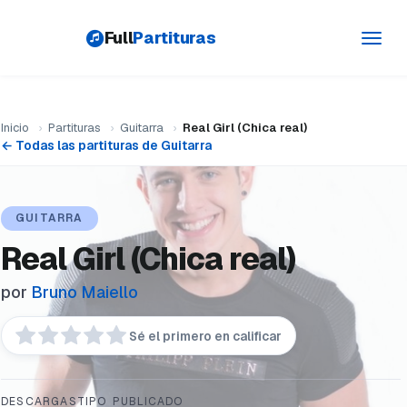
Full
Partituras
Toggl
navig
Inicio
›
Partituras
›
Guitarra
›
Real Girl (Chica real)
← Todas las partituras de Guitarra
GUITARRA
Real Girl (Chica real)
por
Bruno Maiello
Sé el primero en calificar
DESCARGAS
TIPO
PUBLICADO