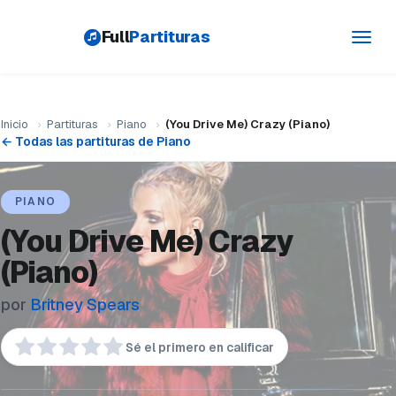
Full
Partituras
Toggl
navig
Inicio
›
Partituras
›
Piano
›
(You Drive Me) Crazy (Piano)
← Todas las partituras de Piano
PIANO
(You Drive Me) Crazy
(Piano)
por
Britney Spears
Sé el primero en calificar