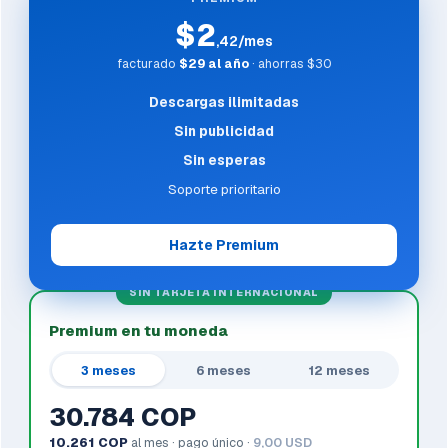
$2
,42/mes
facturado
$29 al año
· ahorras $30
Descargas ilimitadas
Sin publicidad
Sin esperas
Soporte prioritario
Hazte Premium
SIN TARJETA INTERNACIONAL
Premium en tu moneda
3 meses
6 meses
12 meses
30.784 COP
10.261 COP
al mes · pago único ·
9,00 USD