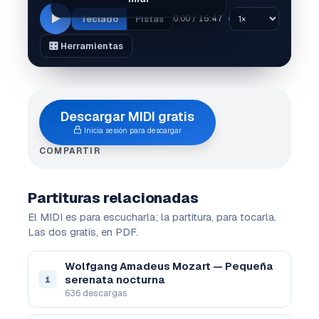
Teclado
Pistas
0:00 / 15:47
🎛️ Herramientas
Descargar MIDI gratis
Inicia sesión para descargar
COMPARTIR
Partituras relacionadas
El MIDI es para escucharla; la partitura, para tocarla.
Las dos gratis, en PDF.
Wolfgang Amadeus Mozart — Pequeña
serenata nocturna
1
636 descargas