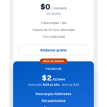
$0
/ siempre
sin tarjeta
3 descargas / día
Espera de 12 s por descarga
Con publicidad
Empezar gratis
MÁS ELEGIDO
PREMIUM
$2
,42/mes
facturado
$29 al año
· ahorras $30
Descargas ilimitadas
Sin publicidad