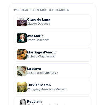
POPULARES EN MÚSICA CLÁSICA
Claro de Luna
Claude Debussy
Ave María
Franz Schubert
Marriage d'Amour
Richard Clayderman
La playa
La Oreja de Van Gogh
Turkish March
Wolfgang Amadeus Mozart
Requiem