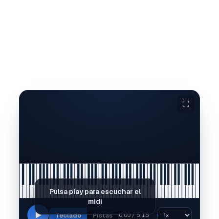
⛶
Pulsa play para escuchar el
midi
Teclado
Pistas
0:00 / 5:18