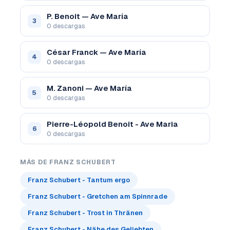
P. Benoit — Ave María
3
0 descargas
César Franck — Ave María
4
0 descargas
M. Zanoni — Ave María
5
0 descargas
Pierre-Léopold Benoit - Ave Maria
6
0 descargas
MÁS DE FRANZ SCHUBERT
Franz Schubert - Tantum ergo
Franz Schubert - Gretchen am Spinnrade
Franz Schubert - Trost in Thränen
Franz Schubert - Nähe des Geliebten