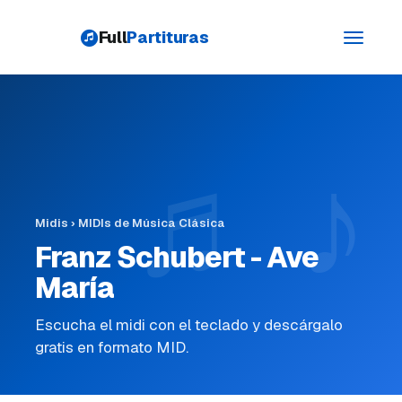
Full
Partituras
Toggle
navigati
Midis
›
MIDIs de Música Clásica
Franz Schubert - Ave
María
Escucha el midi con el teclado y descárgalo
gratis en formato MID.