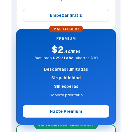
Empezar gratis
MÁS ELEGIDO
PREMIUM
$2
,42/mes
facturado
$29 al año
· ahorras $30
Descargas ilimitadas
Sin publicidad
Sin esperas
Soporte prioritario
Hazte Premium
SIN TARJETA INTERNACIONAL