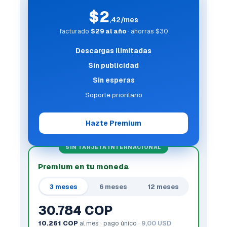
$2
,42/mes
facturado
$29 al año
· ahorras $30
Descargas ilimitadas
Sin publicidad
Sin esperas
Soporte prioritario
Hazte Premium
SIN TARJETA INTERNACIONAL
Premium en tu moneda
3 meses
6 meses
12 meses
30.784 COP
10.261 COP
al mes · pago único ·
9,00 USD