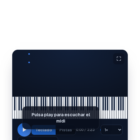
⛶
Pulsa play para escuchar el
midi
Teclado
Pistas
0:00 / 3:23