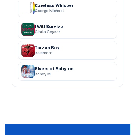
Careless Whisper
George Michael
I Will Survive
Gloria Gaynor
Tarzan Boy
Baltimora
Rivers of Babylon
Boney M.