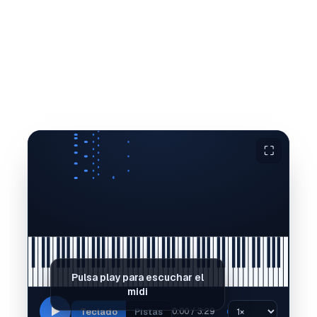
⛶
Pulsa play para escuchar el
midi
Teclado
Pistas
0:00 / 3:29