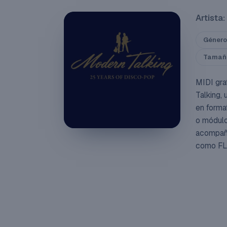
Artista:
Género
Tamañ
MIDI gra
Talking,
en format
o módulo
acompaña
como FL 