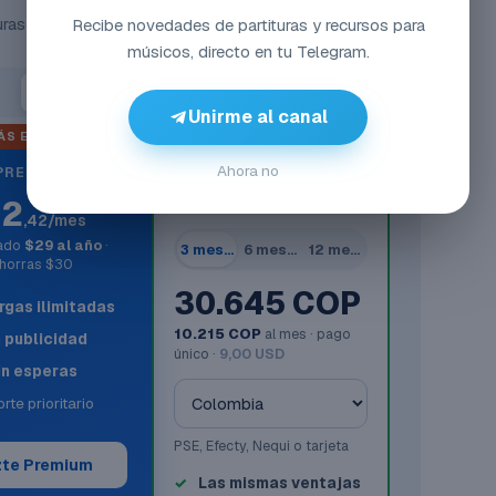
ras y MIDIs, sin anuncios y sin esperas.
Recibe novedades de partituras y recursos para
músicos, directo en tu Telegram.
Anual
-51%
Unirme al canal
ÁS ELEGIDO
SIN TARJETA INTERNACIONAL
Ahora no
PREMIUM
Premium en tu
$2
moneda
,42/mes
rado
$29 al año
·
3 meses
6 meses
12 meses
horras $30
30.645 COP
gas ilimitadas
10.215 COP
al mes · pago
n publicidad
único ·
9,00 USD
in esperas
rte prioritario
PSE, Efecty, Nequi o tarjeta
te Premium
Las mismas ventajas