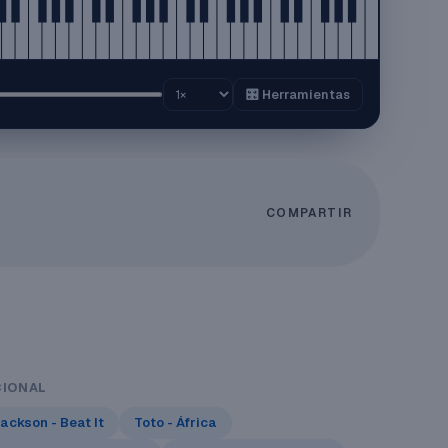
🎛️ Herramientas
COMPARTIR
CIONAL
ackson - Beat It
Toto - África