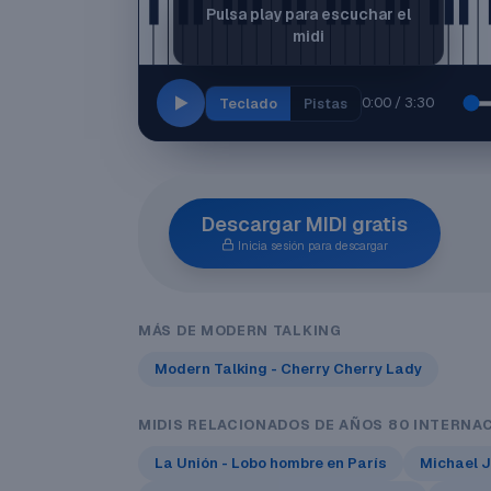
Pulsa play para escuchar el
midi
0:00 / 3:30
Teclado
Pistas
Descargar MIDI gratis
Inicia sesión para descargar
MÁS DE MODERN TALKING
Modern Talking - Cherry Cherry Lady
MIDIS RELACIONADOS DE AÑOS 80 INTERNA
La Unión - Lobo hombre en París
Michael J