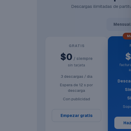
Descargas ilimitadas de partitu
Mensual
M
GRATIS
$0
/ siempre
factu
sin tarjeta
a
3 descargas / día
Descar
Espera de 12 s por
Si
descarga
S
Con publicidad
Sopo
Empezar gratis
Haz