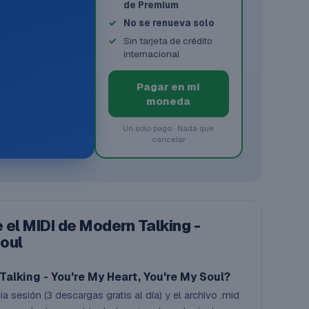
de Premium
No se renueva solo
Sin tarjeta de crédito
internacional
Pagar en mi
moneda
Un solo pago · Nada que
cancelar
el MIDI de Modern Talking -
Soul
lking - You're My Heart, You're My Soul?
a sesión (3 descargas gratis al día) y el archivo .mid