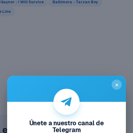
 Gaynor - I Will Survive
Baltimora - Tarzan Boy
e Line
×
Únete a nuestro canal de
el Acceso Total
Telegram