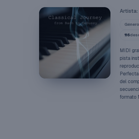
Artista:
Género
116
des
MIDI gra
pista in
reproduc
Perfecta
del comp
secuenci
formato 