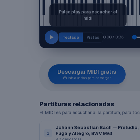
Pulsa play para escuchar el
midi
0:00 / 0:36
Teclado
Pistas
Descargar MIDI gratis
Inicia sesión para descargar
Partituras relacionadas
El MIDI es para escucharla; la partitura, para toc
Johann Sebastian Bach — Preludio,
Fuga y Allegro, BWV 998
1
40 descargas