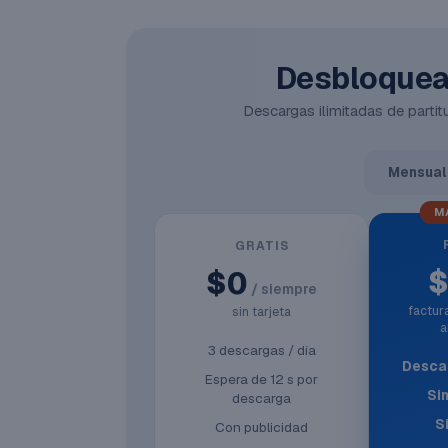
Desbloquea 
Descargas ilimitadas de partitu
Mensual
M
GRATIS
$0
/ siempre
factu
sin tarjeta
a
3 descargas / día
Descar
Espera de 12 s por
Si
descarga
S
Con publicidad