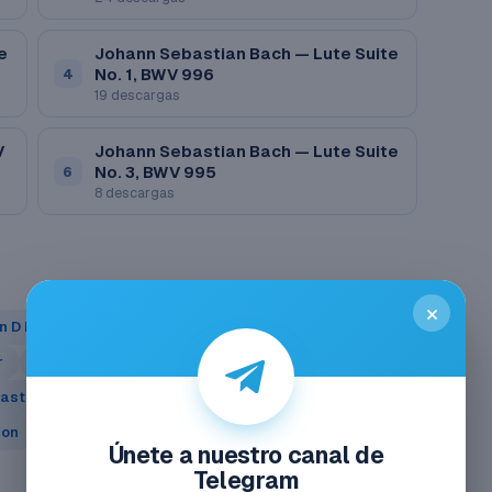
e
Johann Sebastian Bach — Lute Suite
No. 1, BWV 996
4
19 descargas
V
Johann Sebastian Bach — Lute Suite
No. 3, BWV 995
6
8 descargas
×
n D Minor
r
Johann Sebastian Bach - Badinerie
astian Bach - Concierto de Brandeburgo No. 3
ion
Johann Sebastian Bach - Crab Canon
Únete a nuestro canal de
Telegram