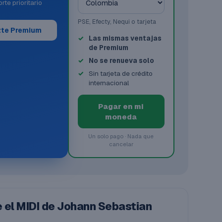
rte prioritario
PSE, Efecty, Nequi o tarjeta
te Premium
Las mismas ventajas
de Premium
No se renueva solo
Sin tarjeta de crédito
internacional
Pagar en mi
moneda
Un solo pago · Nada que
cancelar
 el MIDI de Johann Sebastian