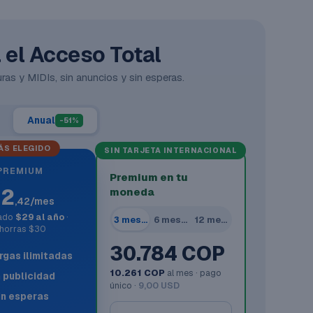
el Acceso Total
ras y MIDIs, sin anuncios y sin esperas.
Anual
-51%
ÁS ELEGIDO
SIN TARJETA INTERNACIONAL
PREMIUM
Premium en tu
$2
moneda
,42/mes
rado
$29 al año
·
3 meses
6 meses
12 meses
horras $30
30.784 COP
gas ilimitadas
10.261 COP
al mes · pago
n publicidad
único ·
9,00 USD
in esperas