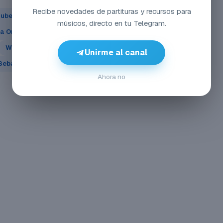
Recibe novedades de partituras y recursos para
ubert - Ave María
músicos, directo en tu Telegram.
a Oreja de Van Gogh - La playa
Wolfgang Amadeus Mozart - Requiem
Unirme al canal
ebastian Bach - Air on the G String
Ahora no