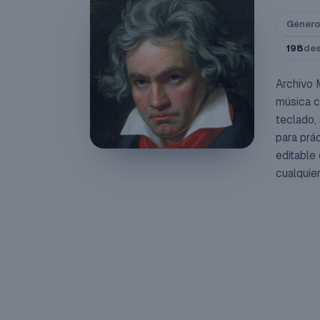
Género
198
de
Archivo 
música c
teclado,
para prá
editable
cualquie