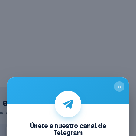
×
el Acceso Total
ras y MIDIs, sin anuncios y sin esperas.
Únete a nuestro canal de
Anual
Telegram
-51%