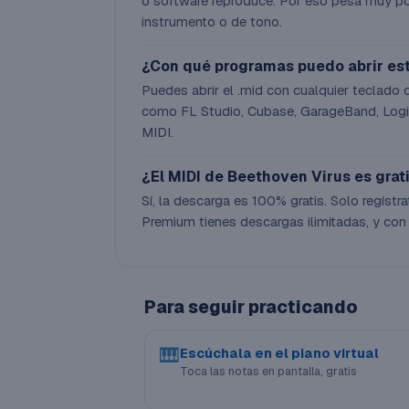
o software reproduce. Por eso pesa muy po
instrumento o de tono.
¿Con qué programas puedo abrir es
Puedes abrir el .mid con cualquier teclado 
como FL Studio, Cubase, GarageBand, Logic
MIDI.
¿El MIDI de Beethoven Virus es grat
Sí, la descarga es 100% gratis. Solo regístra
Premium tienes descargas ilimitadas, y con
Para seguir practicando
🎹
Escúchala en el piano virtual
Toca las notas en pantalla, gratis