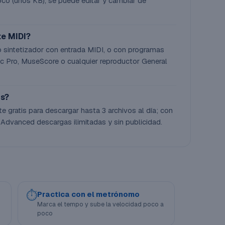
co (unos KB), se puede editar y cambiar de
te MIDI?
o sintetizador con entrada MIDI, o con programas
 Pro, MuseScore o cualquier reproductor General
is?
te gratis para descargar hasta 3 archivos al día; con
 Advanced descargas ilimitadas y sin publicidad.
⏱
Practica con el metrónomo
Marca el tempo y sube la velocidad poco a
poco