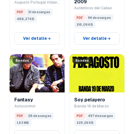
2009
Augusto Portugal Vidangos
Auténticos del Callao
PDF
31 descargas
PDF
96 descargas
488,37 KB
215,09 KB
Ver detalle
Ver detalle
Bandas
Bandas
Fantasy
Soy pelayero
Autocontrol
Banda 19 de Marzo
PDF
38 descargas
PDF
497 descargas
1,63 MB
229,26 KB