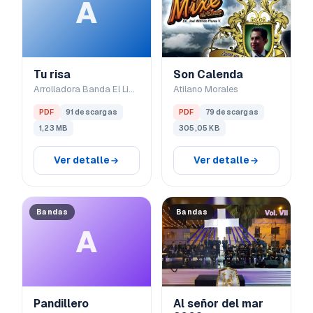
A
Tu risa
Son Calenda
Arrolladora Banda El Limón
Atilano Morales
PDF
91 descargas
PDF
79 descargas
1,23 MB
305,05 KB
Ver detalle
Ver detalle
Bandas
Bandas
A
Pandillero
Al señor del mar