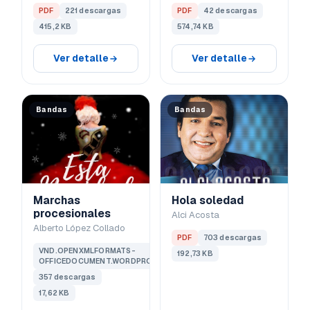
PDF
221 descargas
PDF
42 descargas
415,2 KB
574,74 KB
Ver detalle
Ver detalle
Bandas
Bandas
Marchas
Hola soledad
procesionales
Alci Acosta
Alberto López Collado
PDF
703 descargas
VND.OPENXMLFORMATS-
192,73 KB
OFFICEDOCUMENT.WORDPROCESSINGML.DOCUMENT
357 descargas
17,62 KB