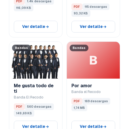
PDF
1.4k descargas
PDF
115 descargas
116,09 KB
93,32 KB
Ver detalle
Ver detalle
Bandas
Bandas
B
Me gusta todo de
Por amor
ti
Banda el Recodo
Banda El Recodo
PDF
169 descargas
PDF
560 descargas
1,74 MB
149,69 KB
Ver detalle
Ver detalle