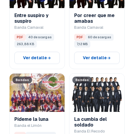
Entre suspiro y
Por creer que me
suspiro
amabas
Banda Carnaval
Banda Carnaval
PDF
40 descargas
PDF
60 descargas
263,88 KB
7,12 MB
Ver detalle
Ver detalle
Bandas
Bandas
Pídeme la luna
La cumbia del
soldado
Banda el Limón
Banda El Recodo