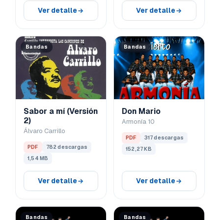
Ver detalle
Ver detalle
Bandas
Bandas
Sabor a mí (Versión
Don Mario
2)
Armonía 10
Álvaro Carrillo
PDF
317 descargas
PDF
782 descargas
152,27 KB
1,54 MB
Ver detalle
Ver detalle
Bandas
Bandas