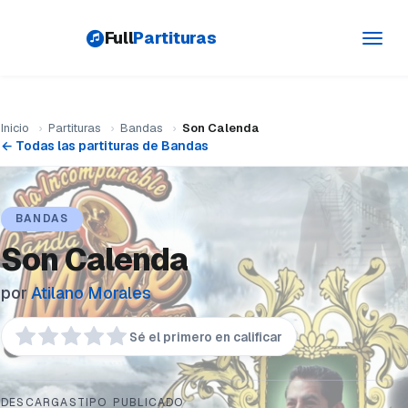
Full
Partituras
Toggl
navig
Inicio
›
Partituras
›
Bandas
›
Son Calenda
← Todas las partituras de Bandas
BANDAS
Son Calenda
por
Atilano Morales
Sé el primero en calificar
DESCARGAS
TIPO
PUBLICADO