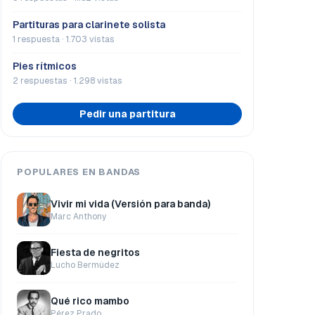
Partituras para clarinete solista
1 respuesta · 1.703 vistas
Pies rítmicos
2 respuestas · 1.298 vistas
Pedir una partitura
POPULARES EN BANDAS
Vivir mi vida (Versión para banda)
Marc Anthony
Fiesta de negritos
Lucho Bermúdez
Qué rico mambo
Pérez Prado