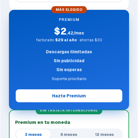
MÁS ELEGIDO
PREMIUM
$2
,42/mes
facturado
$29 al año
· ahorras $30
Descargas ilimitadas
Sin publicidad
Sin esperas
Soporte prioritario
Hazte Premium
SIN TARJETA INTERNACIONAL
Premium en tu moneda
3 meses
6 meses
12 meses