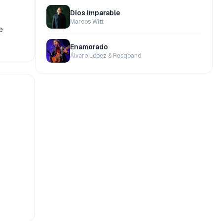
Dios imparable
Marcos Witt
e
Enamorado
Álvaro López & Resqband