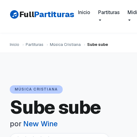
Full
Partituras
Inicio
Partituras
Mid
Inicio
›
Partituras
›
Música Cristiana
›
Sube sube
MÚSICA CRISTIANA
Sube sube
por
New Wine