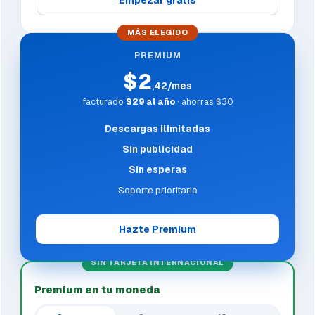
Empezar gratis
MÁS ELEGIDO
PREMIUM
$2
,42/mes
facturado
$29 al año
· ahorras $30
Descargas ilimitadas
Sin publicidad
Sin esperas
Soporte prioritario
Hazte Premium
SIN TARJETA INTERNACIONAL
Premium en tu moneda