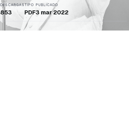
DESCARGAS
TIPO
PUBLICADO
853
PDF
3 mar 2022