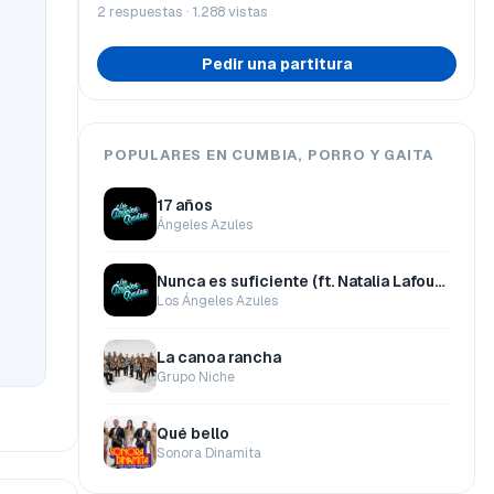
2 respuestas · 1.288 vistas
Pedir una partitura
POPULARES EN CUMBIA, PORRO Y GAITA
17 años
Ángeles Azules
Nunca es suficiente (ft. Natalia Lafourcade)
Los Ángeles Azules
La canoa rancha
Grupo Niche
Qué bello
Sonora Dinamita