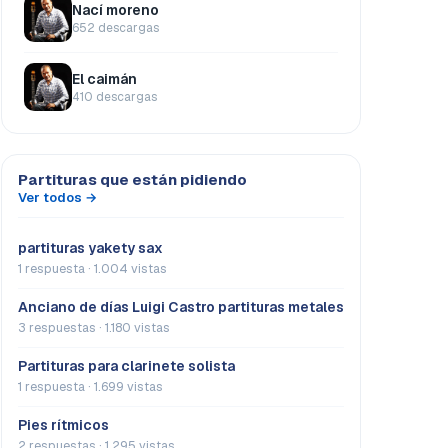
Nací moreno
652 descargas
El caimán
410 descargas
Partituras que están pidiendo
Ver todos →
partituras yakety sax
1 respuesta · 1.004 vistas
Anciano de días Luigi Castro partituras metales
3 respuestas · 1.180 vistas
Partituras para clarinete solista
1 respuesta · 1.699 vistas
Pies rítmicos
2 respuestas · 1.295 vistas