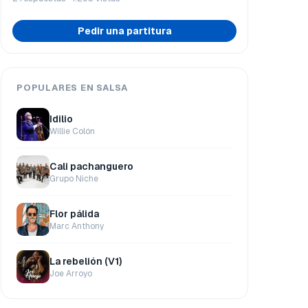
Pedir una partitura
POPULARES EN SALSA
Idilio
Willie Colón
Cali pachanguero
Grupo Niche
Flor pálida
Marc Anthony
La rebelión (V1)
Joe Arroyo