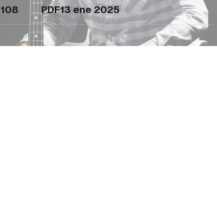
108
PDF
13 ene 2025