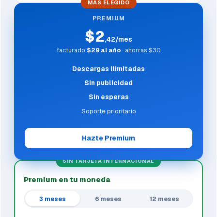
MÁS ELEGIDO
PREMIUM
$2
,42/mes
facturado
$29 al año
· ahorras $30
Descargas ilimitadas
Sin publicidad
Sin esperas
Soporte prioritario
Hazte Premium
SIN TARJETA INTERNACIONAL
Premium en tu moneda
3 meses
6 meses
12 meses