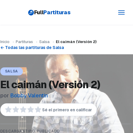
Full
Partituras
Toggl
navig
Inicio
›
Partituras
›
Salsa
›
El caimán (Versión 2)
← Todas las partituras de Salsa
SALSA
El caimán (Versión 2)
por
Bobby Valentín
Sé el primero en calificar
DESCARGAS
TIPO
PUBLICADO