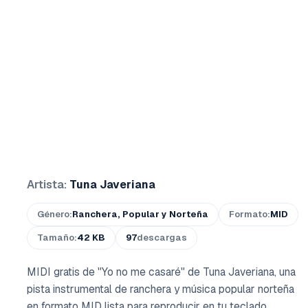
Artista:
Tuna Javeriana
Género:
Ranchera, Popular y Norteña
Formato:
MID
Tamaño:
42 KB
97
descargas
MIDI gratis de "Yo no me casaré" de Tuna Javeriana, una
pista instrumental de ranchera y música popular norteña
en formato MID lista para reproducir en tu teclado,