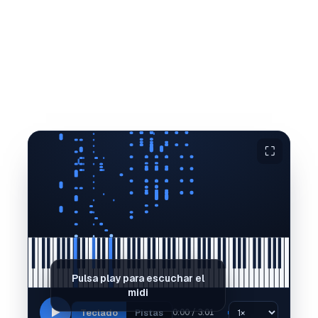
⛶
Pulsa play para escuchar el
midi
Teclado
Pistas
0:00 / 3:01