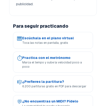
publicidad.
Para seguir practicando
🎹
Escúchala en el piano virtual
Toca las notas en pantalla, gratis
⏱
Practica con el metrónomo
Marca el tempo y sube la velocidad poco a
poco
🎼
¿Prefieres la partitura?
6.200 partituras gratis en PDF para descargar
💬
¿No encuentras un MIDI? Pídelo
La comunidad te ayuda a buscarla