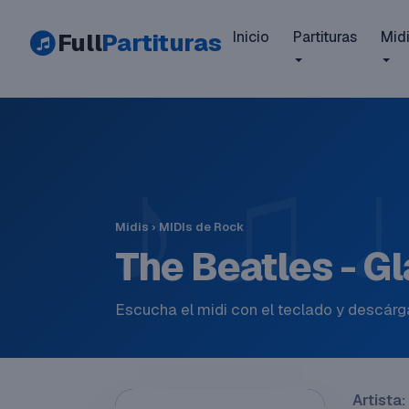
Full
Partituras
Inicio
Partituras
Mid
Midis
›
MIDIs de Rock
The Beatles - G
Escucha el midi con el teclado y descárga
Artista: