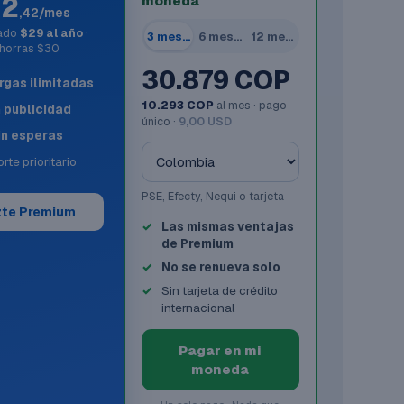
$2
moneda
,42/mes
rado
$29 al año
·
3 meses
6 meses
12 meses
horras $30
30.879 COP
gas ilimitadas
10.293 COP
al mes · pago
n publicidad
único ·
9,00 USD
in esperas
rte prioritario
PSE, Efecty, Nequi o tarjeta
te Premium
Las mismas ventajas
de Premium
No se renueva solo
Sin tarjeta de crédito
internacional
Pagar en mi
moneda