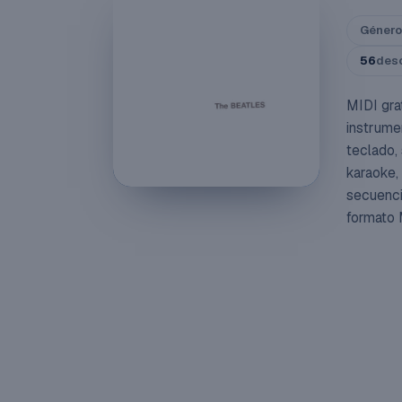
Género
56
des
MIDI gra
instrume
teclado,
karaoke,
secuenci
formato 