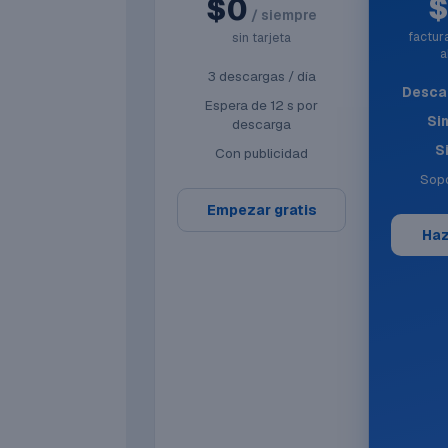
$0
/ siempre
factu
sin tarjeta
a
3 descargas / día
Descar
Espera de 12 s por
Si
descarga
S
Con publicidad
Sopo
Empezar gratis
Haz