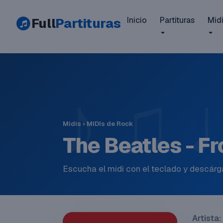
Full
Partituras
Inicio
Partituras
Mid
Midis
›
MIDIs de Rock
The Beatles - F
Escucha el midi con el teclado y descárga
Artista: