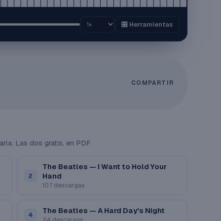
🎛️ Herramientas
COMPARTIR
arla. Las dos gratis, en PDF.
The Beatles — I Want to Hold Your
Hand
2
107 descargas
The Beatles — A Hard Day's Night
4
24 descargas