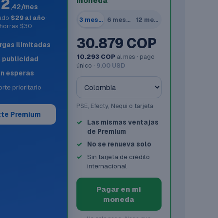
$2
moneda
,42/mes
rado
$29 al año
·
3 meses
6 meses
12 meses
horras $30
30.879 COP
gas ilimitadas
10.293 COP
al mes · pago
n publicidad
único ·
9,00 USD
in esperas
rte prioritario
PSE, Efecty, Nequi o tarjeta
te Premium
Las mismas ventajas
de Premium
No se renueva solo
Sin tarjeta de crédito
internacional
Pagar en mi
moneda