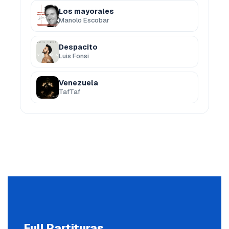
Los mayorales
Manolo Escobar
Despacito
Luis Fonsi
Venezuela
TafTaf
Full Partituras