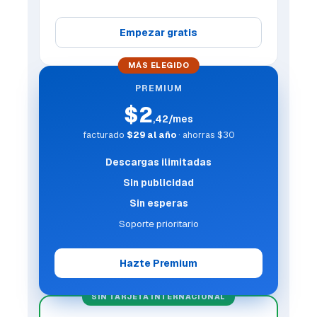
Empezar gratis
MÁS ELEGIDO
PREMIUM
$2
,42/mes
facturado
$29 al año
· ahorras $30
Descargas ilimitadas
Sin publicidad
Sin esperas
Soporte prioritario
Hazte Premium
SIN TARJETA INTERNACIONAL