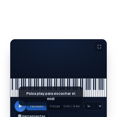
⛶
Pulsa play para escuchar el
midi
Teclado
Pistas
0:00 / 8:40
🎛️ Herramientas