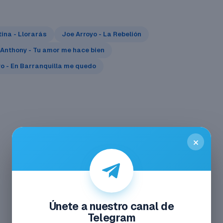
ina - Llorarás
Joe Arroyo - La Rebelión
Anthony - Tu amor me hace bien
yo - En Barranquilla me quedo
×
Únete a nuestro canal de
Telegram