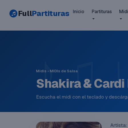
Full
Partituras
Inicio
Partituras
Mid
Midis
›
MIDIs de Salsa
Shakira & Cardi
Escucha el midi con el teclado y descárga
Artista: