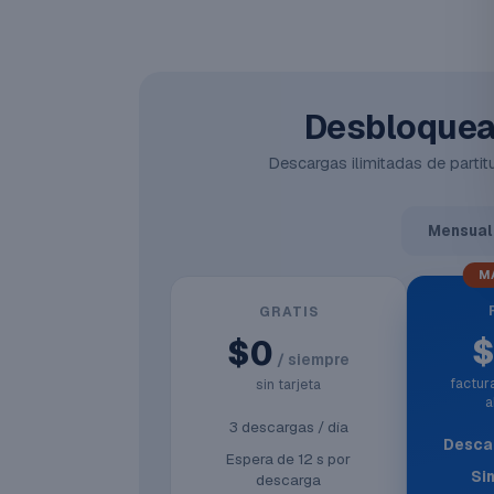
Desbloquea 
Descargas ilimitadas de partitu
Mensual
M
GRATIS
$0
/ siempre
factu
sin tarjeta
a
3 descargas / día
Descar
Espera de 12 s por
Si
descarga