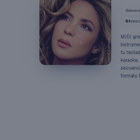
Género
81
des
MIDI grat
instrume
tu tecla
karaoke,
secuenci
formato 