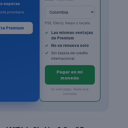
in esperas
rte prioritario
PSE, Efecty, Nequi o tarjeta
te Premium
Las mismas ventajas
de Premium
No se renueva solo
Sin tarjeta de crédito
internacional
Pagar en mi
moneda
Un solo pago · Nada que
cancelar