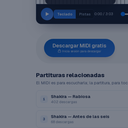
0:00 / 3:03
Teclado
Pistas
Descargar MIDI gratis
Inicia sesión para descargar
Partituras relacionadas
El MIDI es para escucharla; la partitura, para toc
Shakira — Rabiosa
1
402 descargas
Shakira — Antes de las seis
3
68 descargas