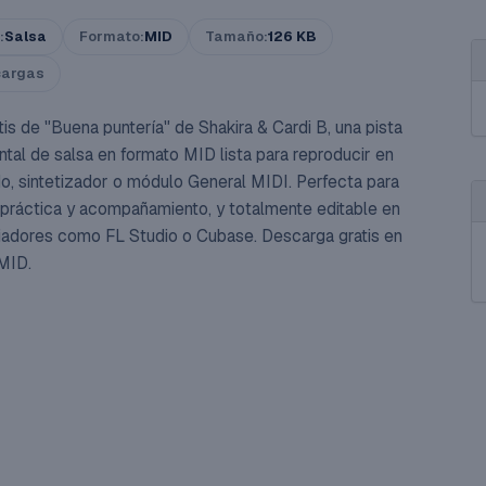
:
Salsa
Formato:
MID
Tamaño:
126 KB
cargas
is de "Buena puntería" de Shakira & Cardi B, una pista
ntal de salsa en formato MID lista para reproducir en
do, sintetizador o módulo General MIDI. Perfecta para
 práctica y acompañamiento, y totalmente editable en
adores como FL Studio o Cubase. Descarga gratis en
MID.