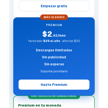
Empezar gratis
MÁS ELEGIDO
PREMIUM
$2
,42/mes
facturado
$29 al año
· ahorras $30
Descargas ilimitadas
Sin publicidad
Sin esperas
Soporte prioritario
Hazte Premium
SIN TARJETA INTERNACIONAL
Premium en tu moneda