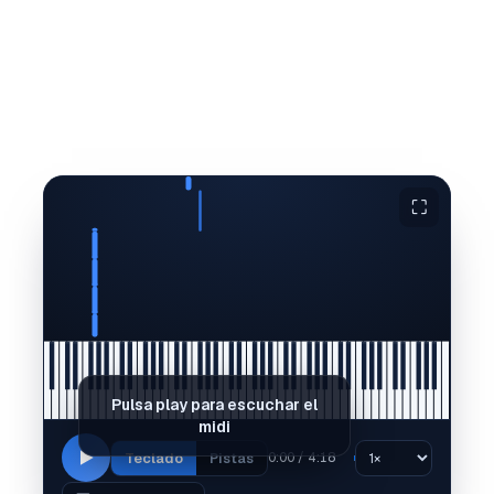
⛶
Pulsa play para escuchar el
midi
Teclado
Pistas
0:00 / 4:18