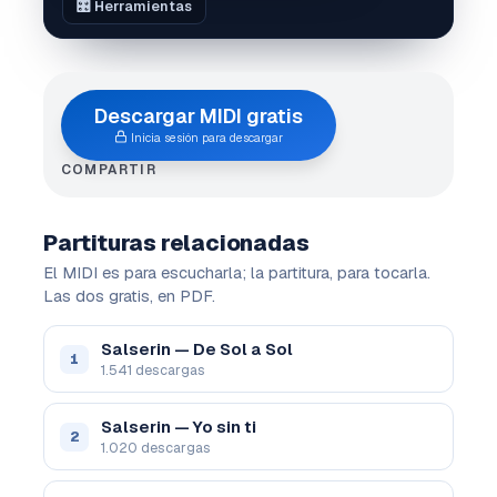
🎛️ Herramientas
Descargar MIDI gratis
Inicia sesión para descargar
COMPARTIR
Partituras relacionadas
El MIDI es para escucharla; la partitura, para tocarla.
Las dos gratis, en PDF.
Salserin — De Sol a Sol
1
1.541 descargas
Salserin — Yo sin ti
2
1.020 descargas