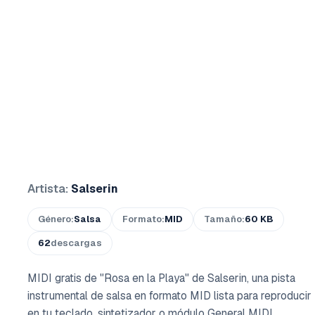
Artista:
Salserin
Género:
Salsa
Formato:
MID
Tamaño:
60 KB
62
descargas
MIDI gratis de "Rosa en la Playa" de Salserin, una pista
instrumental de salsa en formato MID lista para reproducir
en tu teclado, sintetizador o módulo General MIDI.