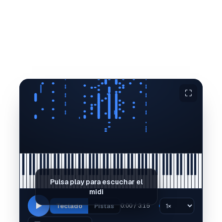
⛶
Pulsa play para escuchar el
midi
Teclado
Pistas
0:00 / 3:15