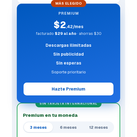
MÁS ELEGIDO
PREMIUM
$2
,42/mes
facturado
$29 al año
· ahorras $30
Descargas ilimitadas
Sin publicidad
Sin esperas
Soporte prioritario
Hazte Premium
SIN TARJETA INTERNACIONAL
Premium en tu moneda
3 meses
6 meses
12 meses