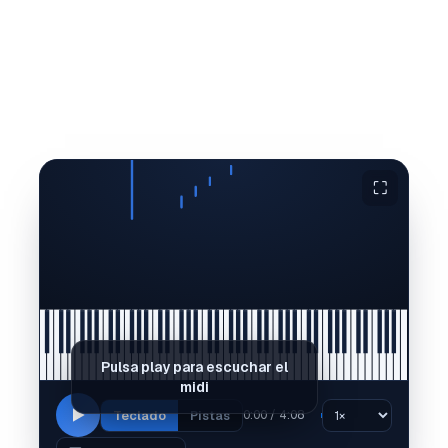
⛶
Pulsa play para escuchar el
midi
Teclado
Pistas
0:00 / 4:08