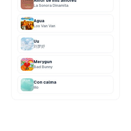
Amor de mis amores
La Sonora Dinamita
Agua
Los Van Van
Uu
刘梦妤
Merygun
Bad Bunny
Con calma
Iilo