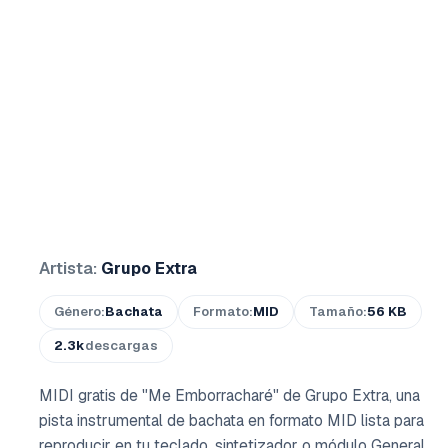
Artista:
Grupo Extra
Género:
Bachata
Formato:
MID
Tamaño:
56 KB
2.3k
descargas
MIDI gratis de "Me Emborracharé" de Grupo Extra, una
pista instrumental de bachata en formato MID lista para
reproducir en tu teclado, sintetizador o módulo General