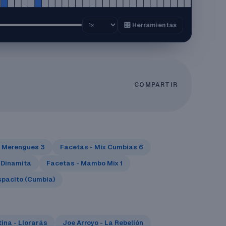
🎛️ Herramientas
COMPARTIR
x Merengues 3
Facetas - Mix Cumbias 6
 Dinamita
Facetas - Mambo Mix 1
spacito (Cumbia)
ina - Llorarás
Joe Arroyo - La Rebelión