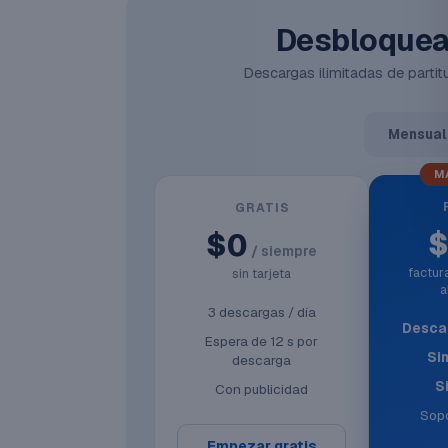
Desbloquea 
Descargas ilimitadas de partitu
Mensual
M
GRATIS
$0
/ siempre
factu
sin tarjeta
a
3 descargas / día
Descar
Espera de 12 s por
Si
descarga
S
Con publicidad
Sopo
Empezar gratis