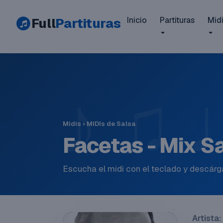
Full
Partituras
Inicio
Partituras
Mid
Midis
›
MIDIs de Salsa
Facetas - Mix S
Escucha el midi con el teclado y descárga
Artista: