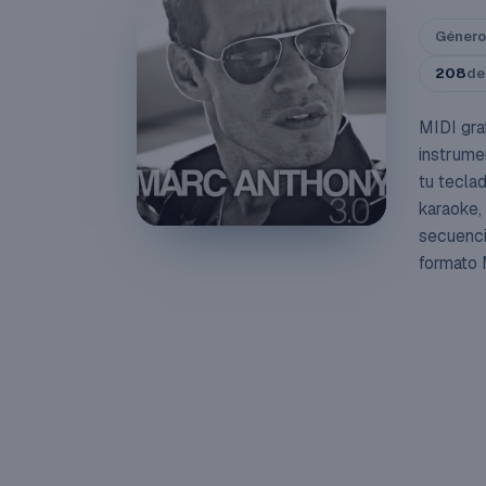
Género
208
de
MIDI gra
instrume
tu tecla
karaoke,
secuenci
formato 