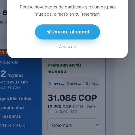
Recibe novedades de partituras y recursos para
el Acceso Total
músicos, directo en tu Telegram.
ras y MIDIs, sin anuncios y sin esperas.
Unirme al canal
Anual
-51%
Ahora no
ÁS ELEGIDO
SIN TARJETA INTERNACIONAL
PREMIUM
Premium en tu
$2
moneda
,42/mes
rado
$29 al año
·
3 meses
6 meses
12 meses
horras $30
31.085 COP
gas ilimitadas
10.362 COP
al mes · pago
n publicidad
único ·
9,00 USD
in esperas
rte prioritario