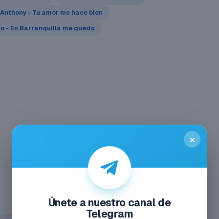
Anthony - Tu amor me hace bien
yo - En Barranquilla me quedo
×
Únete a nuestro canal de
Telegram