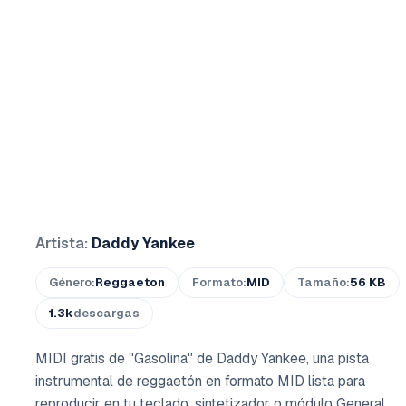
Artista:
Daddy Yankee
Género:
Reggaeton
Formato:
MID
Tamaño:
56 KB
1.3k
descargas
MIDI gratis de "Gasolina" de Daddy Yankee, una pista
instrumental de reggaetón en formato MID lista para
reproducir en tu teclado, sintetizador o módulo General