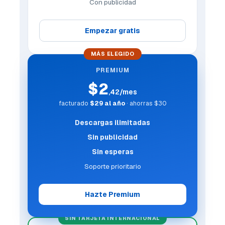
Con publicidad
Empezar gratis
MÁS ELEGIDO
PREMIUM
$2
,42/mes
facturado
$29 al año
· ahorras $30
Descargas ilimitadas
Sin publicidad
Sin esperas
Soporte prioritario
Hazte Premium
SIN TARJETA INTERNACIONAL