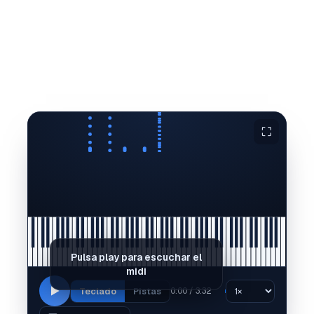
⛶
Pulsa play para escuchar el
midi
Teclado
Pistas
0:00 / 3:32