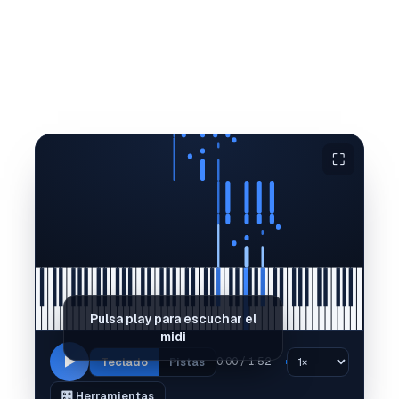
⛶
Pulsa play para escuchar el
midi
Teclado
Pistas
0:00 / 1:52
🎛️ Herramientas