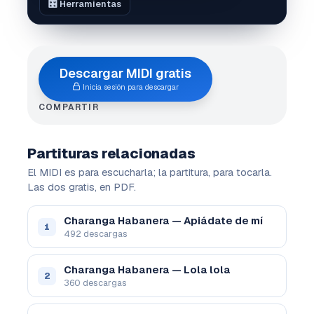
🎛️ Herramientas
Descargar MIDI gratis
Inicia sesión para descargar
COMPARTIR
Partituras relacionadas
El MIDI es para escucharla; la partitura, para tocarla.
Las dos gratis, en PDF.
Charanga Habanera — Apiádate de mí
1
492 descargas
Charanga Habanera — Lola lola
2
360 descargas