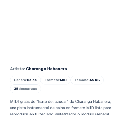
Artista:
Charanga Habanera
Género:
Salsa
Formato:
MID
Tamaño:
45 KB
35
descargas
MIDI gratis de "Baile del azúcar" de Charanga Habanera,
una pista instrumental de salsa en formato MID lista para
reproducir en tu teclado, sintetizador o módulo General