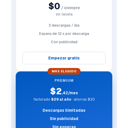
$0
/ siempre
sin tarjeta
3 descargas / día
Espera de 12 s por descarga
Con publicidad
Empezar gratis
MÁS ELEGIDO
PREMIUM
$2
,42/mes
facturado
$29 al año
· ahorras $30
Descargas ilimitadas
Sin publicidad
Sin esperas