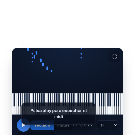
⛶
Pulsa play para escuchar el
midi
Teclado
Pistas
0:00 / 5:15