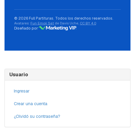
© 2026 Full Partituras. Todos los derechos reservados.
Avatares:
Fun Emoji Set
de Davis Uche,
CC BY 4.0
Diseñado por
Usuario
Ingresar
Crear una cuenta
¿Olvidó su contraseña?