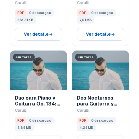
Parte de la
Parte del Piano
Carulli
Carulli
guitarra (2)
PDF
0 descargas
PDF
0 descargas
681,31 KB
7,01 MB
Ver detalle
Ver detalle
Guitarra
Guitarra
Duo para Piano y
Dos Nocturnos
Guitarra Op. 134:
para Guitarra y
Parte de la
Piano Op. 131:
Carulli
Carulli
Guitarra
Parte del Piano
PDF
0 descargas
PDF
0 descargas
2,89 MB
4,29 MB