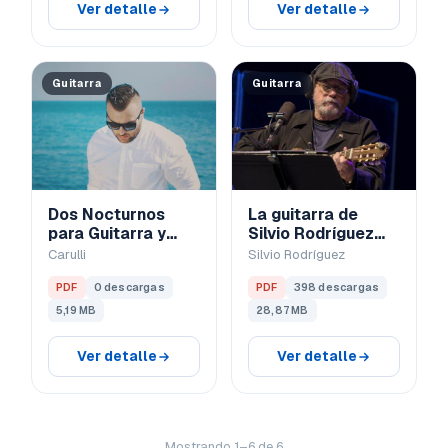
Ver detalle
Ver detalle
Guitarra
Guitarra
Dos Nocturnos
La guitarra de
para Guitarra y
Silvio Rodríguez
Piano Op. 131:
(Super Pack)
Carulli
Silvio Rodríguez
Parte de la
Guitarra
PDF
0 descargas
PDF
398 descargas
5,19 MB
28,87 MB
Ver detalle
Ver detalle
Mostrando 1–6 de 6