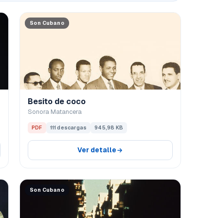
Son Cubano
Besito de coco
Sonora Matancera
PDF
111 descargas
945,98 KB
Ver detalle
Son Cubano