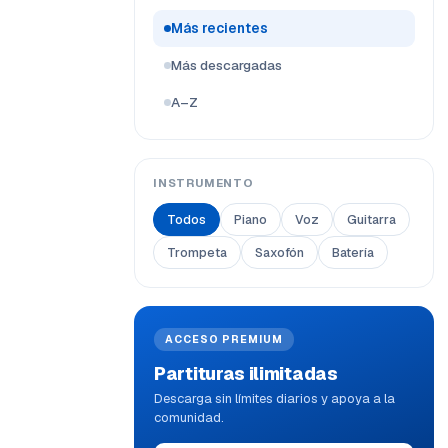
Más recientes
Más descargadas
A–Z
INSTRUMENTO
Todos
Piano
Voz
Guitarra
Trompeta
Saxofón
Batería
ACCESO PREMIUM
Partituras ilimitadas
Descarga sin límites diarios y apoya a la
comunidad.