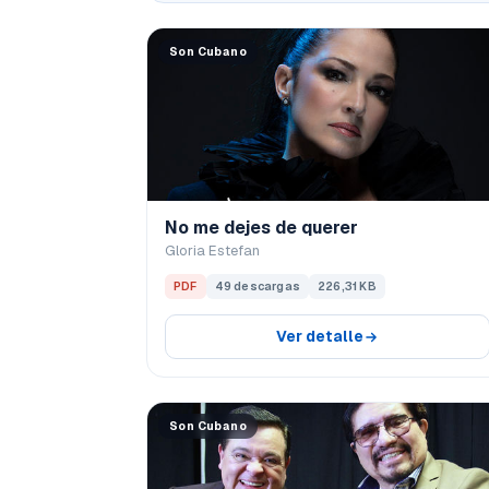
Son Cubano
No me dejes de querer
Gloria Estefan
PDF
49 descargas
226,31 KB
Ver detalle
Son Cubano