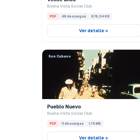
Buena Vista Social Club
PDF
48 descargas
876,04 KB
Ver detalle
Son Cubano
Pueblo Nuevo
Buena Vista Social Club
PDF
11 descargas
1,76 MB
Ver detalle