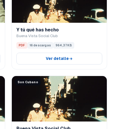
Y tú qué has hecho
Buena Vista Social Club
PDF
16 descargas
964,37 KB
Ver detalle
Son Cubano
Buena Vista Social Club