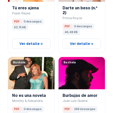
Tú eres ajena
Darte un beso (n.º
2)
Frank Reyes
Prince Royce
PDF
0 descargas
PDF
0 descargas
53,75 KB
46,48 KB
Ver detalle
Ver detalle
Bachata
Bachata
No es una novela
Burbujas de amor
Monchy & Alexandra
Juan Luis Guerra
PDF
0 descargas
PDF
266 descargas